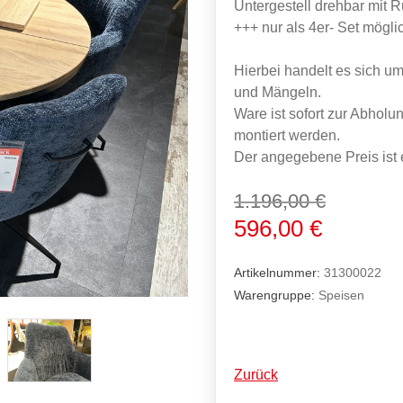
Untergestell drehbar mit R
+++ nur als 4er- Set mögli
Hierbei handelt es sich um
und Mängeln.
Ware ist sofort zur Abholun
montiert werden.
Der angegebene Preis ist 
1.196,00 €
596,00 €
Artikelnummer:
31300022
Warengruppe:
Speisen
Zurück