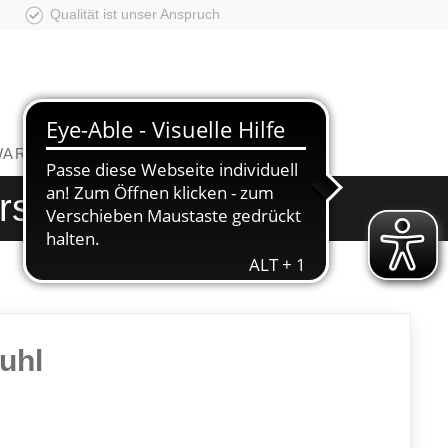
Qualität ist unser Anspruch
WAREN
|
BABY
|
KÜCHEN
rstuhl
uhl