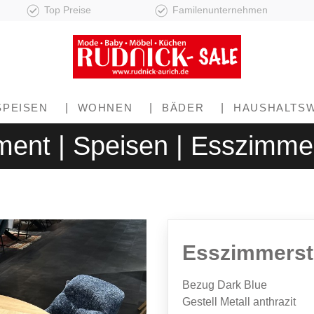
Top Preise
Familenunternehmen
SPEISEN
|
WOHNEN
|
BÄDER
|
HAUSHALTS
ment | Speisen | Esszimme
Esszimmerst
Bezug Dark Blue
Gestell Metall anthrazit