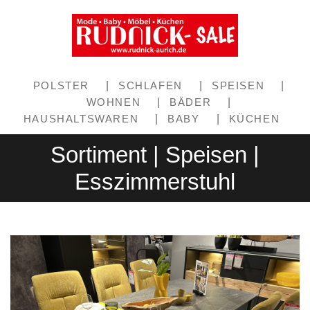
POLSTER
|
SCHLAFEN
|
SPEISEN
|
WOHNEN
|
BÄDER
|
HAUSHALTSWAREN
|
BABY
|
KÜCHEN
Sortiment | Speisen |
Esszimmerstuhl