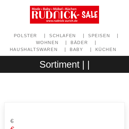
POLSTER
|
SCHLAFEN
|
SPEISEN
|
WOHNEN
|
BÄDER
|
HAUSHALTSWAREN
|
BABY
|
KÜCHEN
Sortiment | |
€